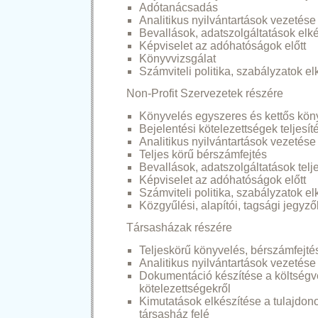
Adótanácsadás
Analitikus nyilvántartások vezetése
Bevallások, adatszolgáltatások elk
Képviselet az adóhatóságok előtt
Könyvvizsgálat
Számviteli politika, szabályzatok el
Non-Profit Szervezetek részére
Könyvelés egyszeres és kettős könyv
Bejelentési kötelezettségek teljesít
Analitikus nyilvántartások vezetése
Teljes körű bérszámfejtés
Bevallások, adatszolgáltatások telj
Képviselet az adóhatóságok előtt
Számviteli politika, szabályzatok el
Közgyűlési, alapítói, tagsági jegyz
Társasházak részére
Teljeskörű könyvelés, bérszámfejté
Analitikus nyilvántartások vezetése
Dokumentáció készítése a költségvet
kötelezettségekről
Kimutatások elkészítése a tulajdono
társasház felé