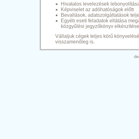
Hivatalos levelezések lebonyolítás
Képviselet az adóhatóságok előtt
Bevallások, adatszolgáltatások telj
Egyéb eseti feladatok ellátása megá
közgyűlési jegyzőkönyv elkészítése
Vállaljuk cégek teljes körű könyvelésé
visszamenőleg is.
de