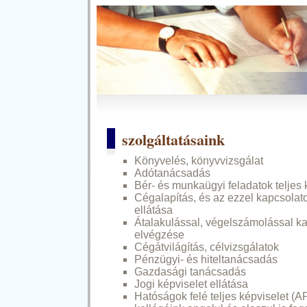
szolgáltatásaink
Könyvelés, könyvvizsgálat
Adótanácsadás
Bér- és munkaügyi feladatok teljes 
Cégalapítás, és az ezzel kapcsolat
ellátása
Átalakulással, végelszámolással ka
elvégzése
Cégátvilágítás, célvizsgálatok
Pénzügyi- és hiteltanácsadás
Gazdasági tanácsadás
Jogi képviselet ellátása
Hatóságok felé teljes képviselet (