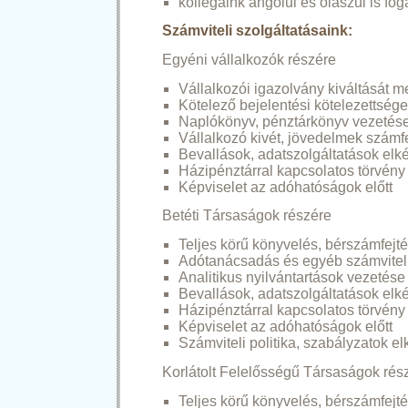
kollégáink angolul és olaszul is fo
Számviteli szolgáltatásaink:
Egyéni vállalkozók részére
Vállalkozói igazolvány kiváltását
Kötelező bejelentési kötelezettségek
Naplókönyv, pénztárkönyv vezetés
Vállalkozó kivét, jövedelmek számf
Bevallások, adatszolgáltatások elk
Házipénztárral kapcsolatos törvény 
Képviselet az adóhatóságok előtt
Betéti Társaságok részére
Teljes körű könyvelés, bérszámfejt
Adótanácsadás és egyéb számviteli
Analitikus nyilvántartások vezetése
Bevallások, adatszolgáltatások elk
Házipénztárral kapcsolatos törvény 
Képviselet az adóhatóságok előtt
Számviteli politika, szabályzatok el
Korlátolt Felelősségű Társaságok rés
Teljes körű könyvelés, bérszámfejt